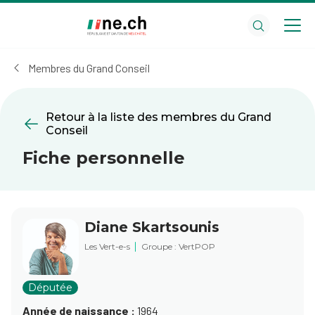
Aller
Aller
au
aux
contenu
réglages
principal
des
Membres du Grand Conseil
cookies
Retour à la liste des membres du Grand
Conseil
Fiche personnelle
Diane Skartsounis
Les Vert-e-s
Groupe : VertPOP
Députée
Année de naissance :
1964