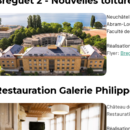
reguet 2 - Nouvelles toitur
Neuchâtel
Abram-Lou
Faculté d
Réalisatio
Flyer:
Breg
Restauration Galerie Phili
Château d
Restaurat
Réalisatio