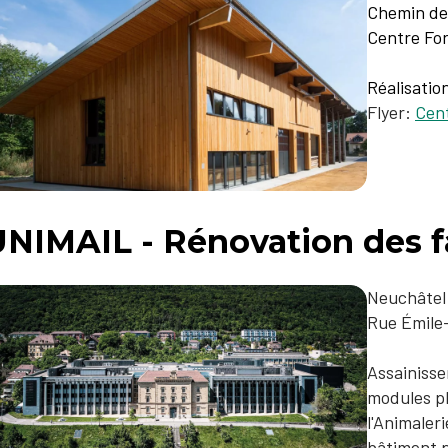
Chemin de 
Centre For
Réalisatio
Flyer:
Cent
UNIMAIL - Rénovation des 
Neuchâtel
Rue Émile
Assainisse
modules ph
l'Animaleri
bâtiment p