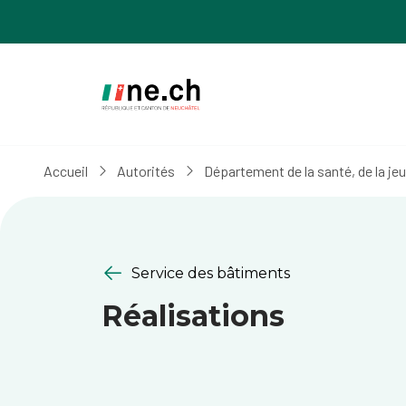
Aller
Aller
au
aux
contenu
réglages
principal
des
cookies
Accueil
Autorités
Département de la santé, de la je
Service des bâtiments
Réalisations