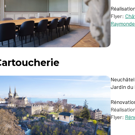
Réalisatio
Flyer:
Chât
Raymonde
Cartoucherie
Neuchâtel
Jardin du 
Rénovation
Réalisatio
Flyer:
Réno