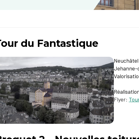
Tour du Fantastique
Neuchâtel
Jehanne-
Valorisati
Réalisatio
Flyer:
Tour