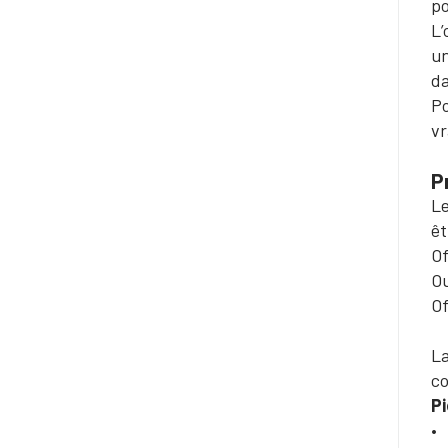
po
L’
un
da
Po
vr
P
Le
êt
Of
Ou
Of
La
c
Pi
• 