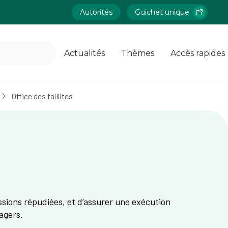
Autorités
Guichet unique
Actualités
Thèmes
Accès rapides
Office des faillites
cessions répudiées, et d’assurer une exécution
sagers.