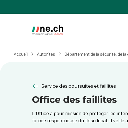
Aller
Aller
au
aux
contenu
réglages
principal
des
cookies
Accueil
Autorités
Département de la sécurité, de la d
Service des poursuites et faillites
Office des faillites
L’Office a pour mission de protéger les intér
forcée respectueuse du tissu local. Il veille