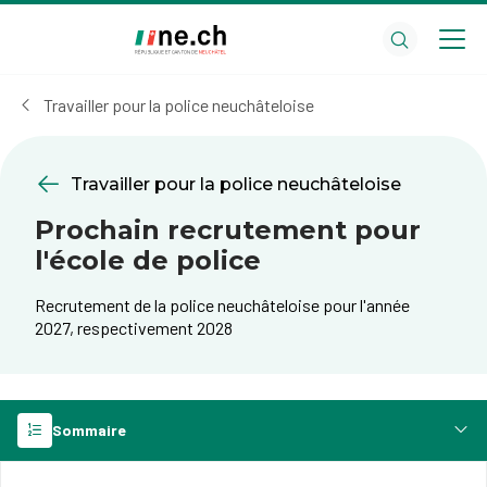
Aller
Aller
au
aux
contenu
réglages
principal
des
Travailler pour la police neuchâteloise
cookies
Travailler pour la police neuchâteloise
Prochain recrutement pour
l'école de police
​Recrutement de la police neuchâteloise pour l'année
2027, respectivement 2028
Sommaire