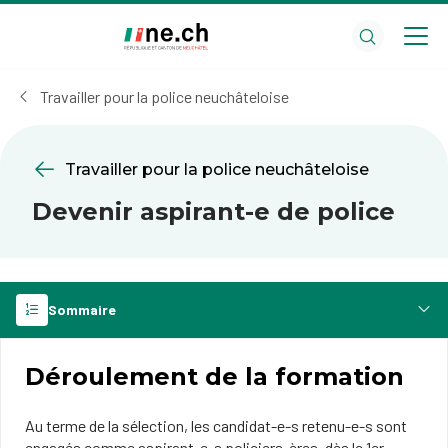
Aller
Aller
au
aux
contenu
réglages
principal
des
Travailler pour la police neuchâteloise
cookies
Travailler pour la police neuchâteloise
Devenir aspirant-e de police
Sommaire
Déroulement de la formation
Au terme de la sélection, les candidat-e-s retenu-e-s sont
engagés comme aspirant-e-s policiers-ères, dès le 1er