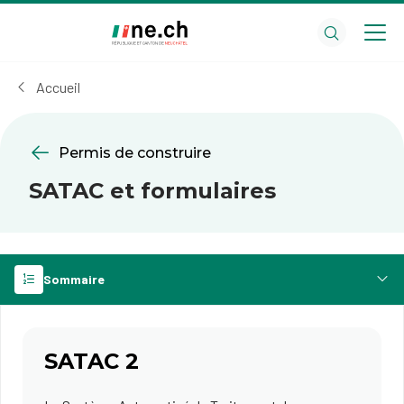
Aller
Aller
au
aux
contenu
réglages
principal
des
Accueil
cookies
Permis de construire
SATAC et formulaires
Sommaire
SATAC 2