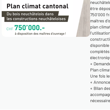
neuchâtelo
être dépos
750'000 fr
maîtres d'
plan clima
l'utilisati
constructi
disponible
complétés 
électroniq
« Demande
Plan clima
Une fois l
« Annonce 
« Bilan de
accompagn
nécessaire