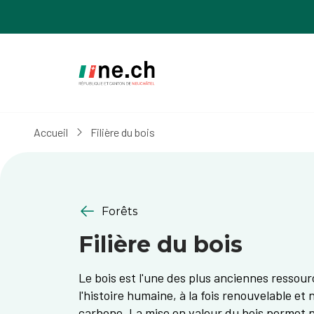
Aller
Aller
au
aux
contenu
réglages
principal
des
cookies
Accueil
Filière du bois
Forêts
Filière du bois
Le bois est l'une des plus anciennes ressou
l'histoire humaine, à la fois renouvelable et
carbone. La mise en valeur du bois permet 