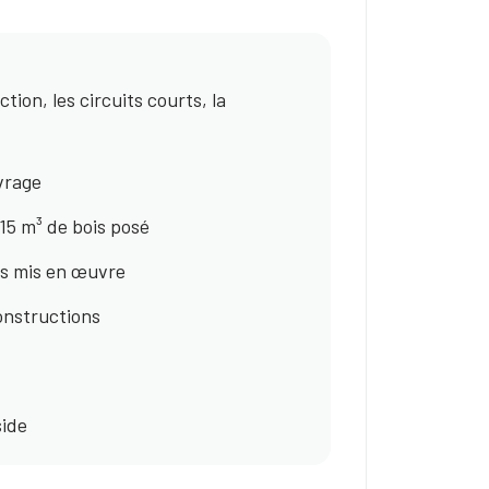
tion, les circuits courts, la
vrage
15 m³ de bois posé
ois mis en œuvre
onstructions
side