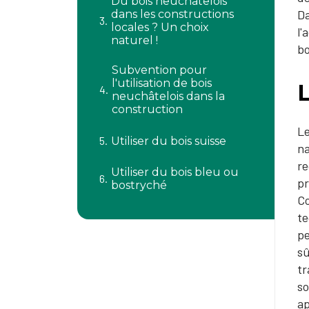
Du bois neuchâtelois
Da
dans les constructions
locales ? Un choix
l'
naturel !
bo
Subvention pour
l'utilisation de bois
L
neuchâtelois dans la
construction
Le
Utiliser du bois suisse
na
re
Utiliser du bois bleu ou
pr
bostryché
Co
te
pe
sû
tr
so
ap