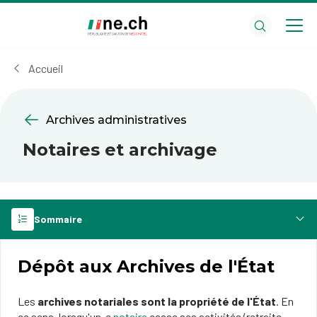
Aller
Aller
au
aux
contenu
réglages
principal
des
Accueil
cookies
Archives administratives
Notaires et archivage
Sommaire
Dépôt aux Archives de l'État
Les
archives notariales sont la propriété de l'État
. En
ce sens, lorsqu'un-e
notaire
cesse ses activités (retraite,