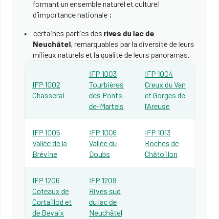
formant un ensemble naturel et culturel
d’importance nationale ;
certaines parties des
rives du lac de
Neuchâtel
, remarquables par la diversité de leurs
milieux naturels et la qualité de leurs panoramas.
IFP 1003
IFP 1004
IFP 1002
Tourbières
Creux du Van
Chasseral
des Ponts-
et Gorges de
de-Martels
l’Areuse
IFP 1005
IFP 1006
IFP 1013
Vallée de la
Vallée du
Roches de
Brévine
Doubs
Châtoillon
IFP 1206
IFP 1208
Coteaux de
Rives sud
Cortaillod et
du lac de
de Bevaix
Neuchâtel