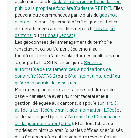
également dans le
Cadastre des restrictions de droit
public à la propriété foncière (Cadastre RDPPF)
. Elles
peuvent être commandées par le biais du
géoshop
cantonal
et sont également décrites par des fiches
de métadonnées accessibles depuis le
catalogue
cantonal
ou
national (Geocat)
.
Les géodonnées de l’aménagement du territoire
renseignent ou participent également au
fonctionnement d’autres plateformes publiques que
le géoportail du SITN, telles que le
Système
automatisé de traitement des autorisations de
construire (SATAC 2)
ou le
Site internet interactif du
guide des permis de construire
.
Parmi ces géodonnées, certaines sont dites « de
base » car elles relèvent du droit fédéral et leur
gestion, déléguée aux cantons, s’appuie sur l’
art. 8,
al. 1 de la Loi fédérale sur la géoinformation (LGéo)
et
sur le catalogue figurant à l’
annexe 1 de l’Ordonnance
sur la géoinformation (OGéo)
. Elles font l’objet de
modèles minimaux établis par les offices spécialisés
de la Confédération qui doivent être respectés par