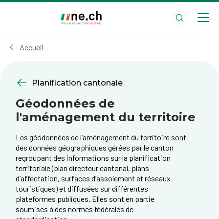
Aller
Aller
au
aux
contenu
réglages
principal
des
Accueil
cookies
Planification cantonale
Géodonnées de
l'aménagement du territoire
Les géodonnées de l’aménagement du territoire sont
des données géographiques gérées par le canton
regroupant des informations sur la planification
territoriale (plan directeur cantonal, plans
d’affectation, surfaces d’assolement et réseaux
touristiques) et diffusées sur différentes
plateformes publiques. Elles sont en partie
soumises à des normes fédérales de