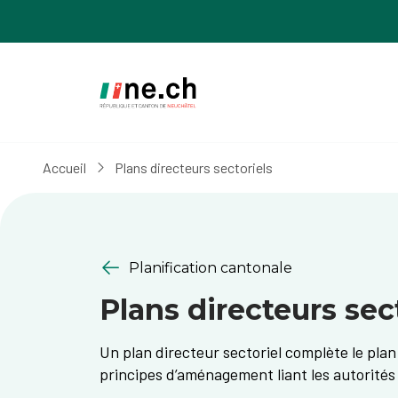
Aller
Aller
au
aux
contenu
réglages
principal
des
cookies
Accueil
Plans directeurs sectoriels
Planification cantonale
Plans directeurs sec
Un plan directeur sectoriel complète le plan
principes d’aménagement liant les autorité