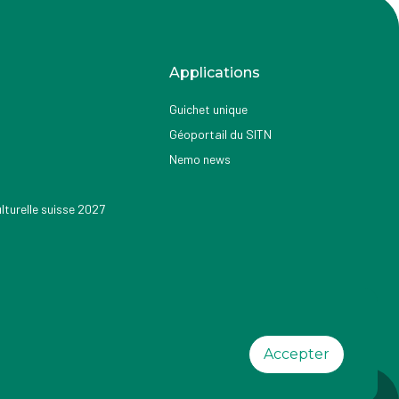
Applications
Guichet unique
Géoportail du SITN
Nemo news
turelle suisse 2027
Accepter
ilité