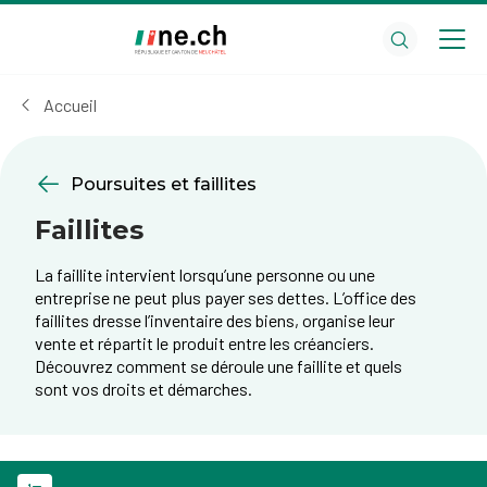
Aller
Aller
au
aux
contenu
réglages
principal
des
Accueil
cookies
Poursuites et faillites
Faillites
La faillite intervient lorsqu’une personne ou une
entreprise ne peut plus payer ses dettes. L’office des
faillites dresse l’inventaire des biens, organise leur
vente et répartit le produit entre les créanciers.
Découvrez comment se déroule une faillite et quels
sont vos droits et démarches.