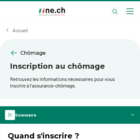
Aller
Aller
au
aux
contenu
réglages
principal
des
Accueil
cookies
Chômage
Inscription au chômage
Retrouvez les informations nécessaires pour vous
inscrire à l'assurance-chômage.
Sommaire
Quand s'inscrire ?