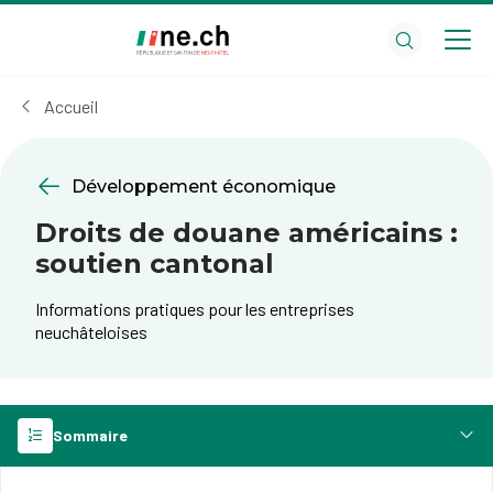
Aller
Aller
au
aux
contenu
réglages
principal
des
Accueil
cookies
Développement économique
Droits de douane américains :
soutien cantonal
Informations pratiques pour les entreprises
neuchâteloises
Sommaire