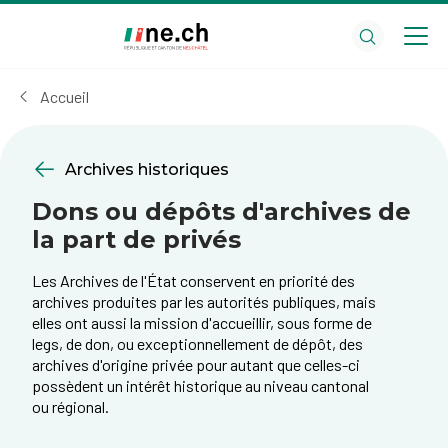
Aller
Aller
au
aux
contenu
réglages
principal
des
Accueil
cookies
Archives historiques
Dons ou dépôts d'archives de
la part de privés
​Les Archives de l'État conservent en priorité des
archives produites par les autorités publiques, mais
elles ont aussi la mission d'accueillir, sous forme de
legs, de don, ou exceptionnellement de dépôt, des
archives d'origine privée pour autant que celles-ci
possèdent un intérêt historique au niveau cantonal
ou régional.