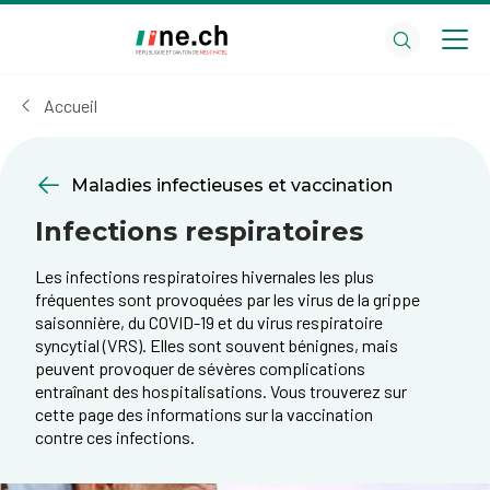
Aller
Aller
au
aux
contenu
réglages
principal
des
Accueil
cookies
Maladies infectieuses et vaccination
Infections respiratoires
Les infections respiratoires hivernales les plus
fréquentes sont provoquées par les virus de la grippe
saisonnière, du COVID-19 et du virus respiratoire
syncytial (VRS). Elles sont souvent bénignes, mais
peuvent provoquer de sévères complications
entraînant des hospitalisations. Vous trouverez sur
cette page des informations sur la vaccination
contre ces infections.