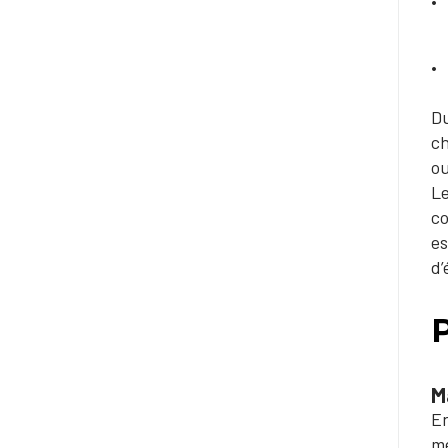
Du
ch
ou
Le
co
es
d’
P
M
En
me