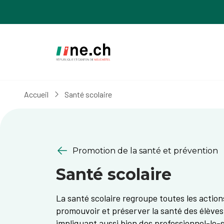
Aller
Aller
au
aux
contenu
réglages
principal
des
cookies
Accueil
Santé scolaire
Promotion de la santé et prévention
Santé scolaire
La santé scolaire regroupe toutes les action
promouvoir et préserver la santé des élèves 
impliquant aussi bien des professionnel-le-s