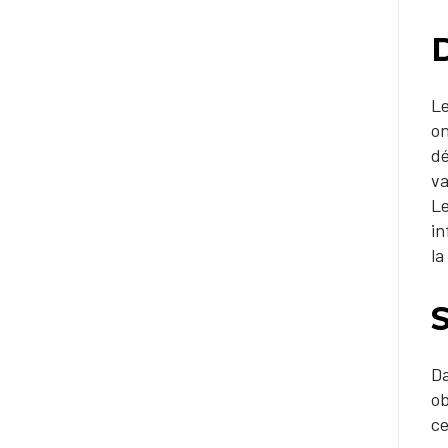
D
Le
on
dé
va
Le
in
la
Da
ob
ce