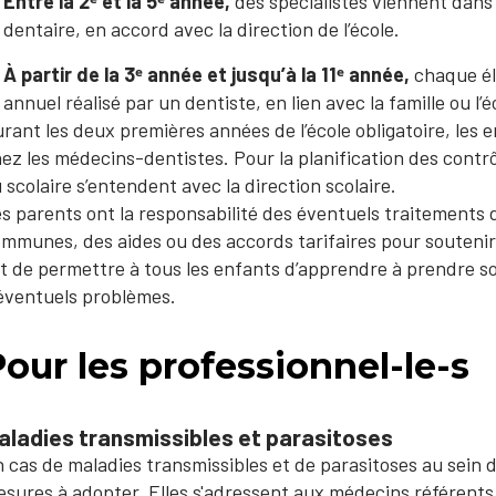
Entre la 2ᵉ et la 5ᵉ année,
des spécialistes viennent dans
dentaire, en accord avec la direction de l’école.
À partir de la 3ᵉ année et jusqu’à la 11ᵉ année,
chaque él
annuel réalisé par un dentiste, en lien avec la famille ou l’é
rant les deux premières années de l’école obligatoire, les 
ez les médecins-dentistes. Pour la planification des contrô
 scolaire s’entendent avec la direction scolaire.
s parents ont la responsabilité des éventuels traitements de
mmunes, des aides ou des accords tarifaires pour soutenir l
t de permettre à tous les enfants d’apprendre à prendre soi
éventuels problèmes.
our les professionnel-le-s
aladies transmissibles et parasitoses
 cas de maladies transmissibles et de parasitoses au sein d'
sures à adopter. Elles s'adressent aux médecins référents