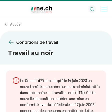
Aller
Aller
au
aux
contenu
réglages
principal
des
Accueil
cookies
Conditions de travail
Travail au noir
Le Conseil d’État a adopté le 14 juin 2023 un
nouvel arrêté sur les émoluments administratifs
dans le domaine du travail au noir (LTN). Cette
nouvelle disposition entérine une mise en
conformité avec la loi fédérale du 17 juin 2005
concernant des mesures en matière de lutte