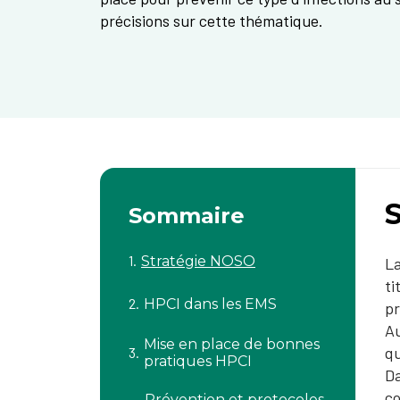
précisions sur cette thématique.
Sommaire
Stratégie NOSO
La
ti
HPCI dans les EMS
pr
Au
Mise en place de bonnes
qu
pratiques HPCI
Da
co
Prévention et protocoles