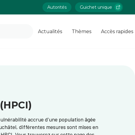
Autorités
Guichet unique
Actualités
Thèmes
Accès rapides
 (HPCI)
vulnérabilité accrue d'une population âgée
uchâtel, différentes mesures sont mises en
s HPCI. Vous trouverez sur cette page des