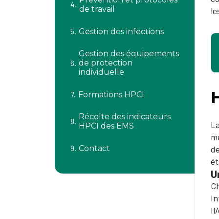
de travail
le
Gestion des infections
Gestion des équipements
de protection
individuelle
Formations HPCI
Récolte des indicateurs
La
HPCI des EMS
mé
Contact
de
ét
U
Ch
In
Il