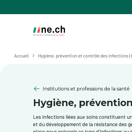
Aller
Aller
au
aux
contenu
réglages
principal
des
cookies
Accueil
Hygiène, prévention et contrôle des infections (
Institutions et professions de la santé
Hygiène, prévention 
Les infections liées aux soins constituent 
et du développement de la résistance des g
place pour prévenir ce type d'infections au