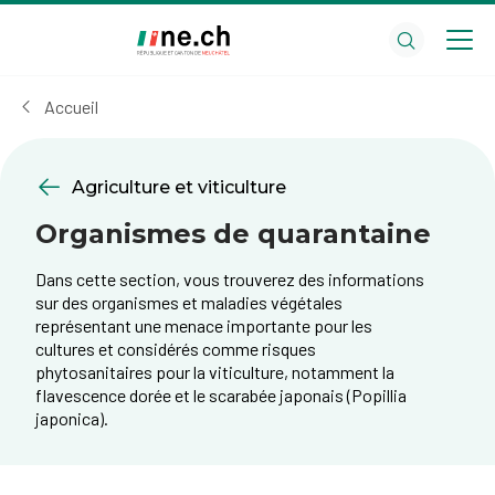
Aller
Aller
au
aux
contenu
réglages
principal
des
Accueil
cookies
Agriculture et viticulture
Organismes de quarantaine
Dans cette section, vous trouverez des informations
sur des organismes et maladies végétales
représentant une menace importante pour les
cultures et considérés comme risques
phytosanitaires pour la viticulture, notamment la
flavescence dorée et le scarabée japonais (Popillia
japonica).