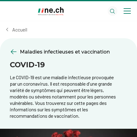
Aller
Aller
au
aux
contenu
réglages
principal
des
Accueil
cookies
Maladies infectieuses et vaccination
COVID-19
​​Le COVID-19 est une maladie infectieuse provoquée
par un corona​virus. Il est responsable d'une grande
variété de symptômes qui peuvent être légers,
modérés ou sévères notamment pour les personnes
vulnérables. Vous trouverez sur cette pages des
informations sur les symptômes et les
recommandations de vaccination.