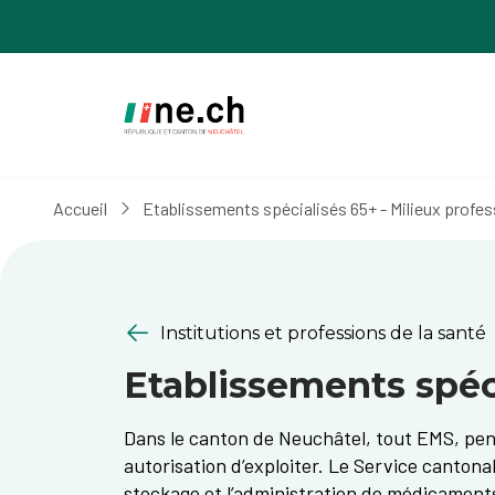
Aller
Aller
au
aux
contenu
réglages
principal
des
cookies
Accueil
Etablissements spécialisés 65+ - Milieux profes
Institutions et professions de la santé
Etablissements spéci
Dans le canton de Neuchâtel, tout EMS, pens
autorisation d’exploiter. Le Service cantona
stockage et l’administration de médicaments. 