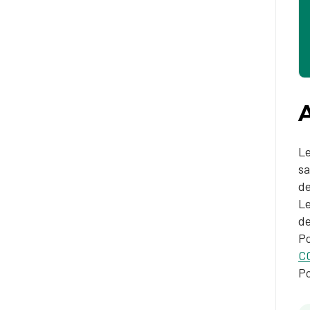
Le
sa
de
Le
de
Po
C
Po