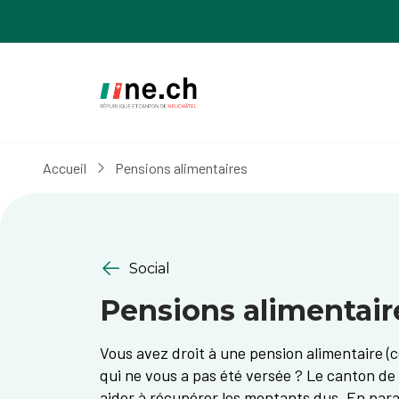
Aller
Aller
au
aux
contenu
réglages
principal
des
cookies
Accueil
Pensions alimentaires
Social
Pensions alimentair
Vous avez droit à une pension alimentaire (c
qui ne vous a pas été versée ? Le canton d
aider à récupérer les montants dus. En paral