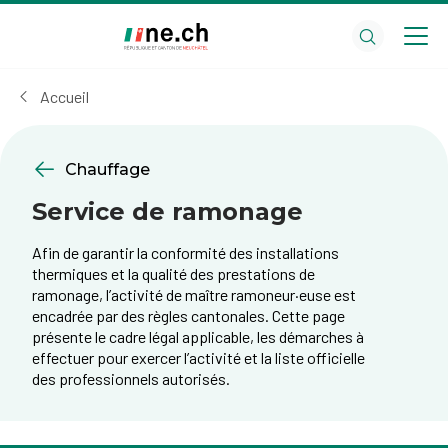
Aller
Aller
au
aux
contenu
réglages
principal
des
Accueil
cookies
Chauffage
Service de ramonage
Afin de garantir la conformité des installations
thermiques et la qualité des prestations de
ramonage, l’activité de maître ramoneur·euse est
encadrée par des règles cantonales. Cette page
présente le cadre légal applicable, les démarches à
effectuer pour exercer l’activité et la liste officielle
des professionnels autorisés.