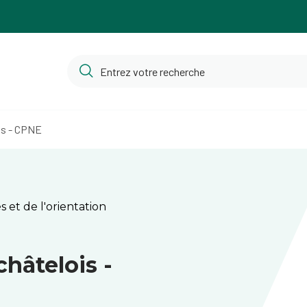
is - CPNE
 et de l'orientation
n
hâtelois -