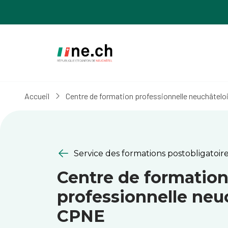
Aller
Aller
au
aux
contenu
réglages
principal
des
cookies
Accueil
Centre de formation professionnelle neuchâtelo
Service des formations postobligatoires
Centre de formatio
professionnelle neuc
CPNE