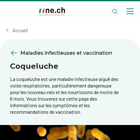
Aller
Aller
au
aux
contenu
réglages
principal
des
Accueil
cookies
Maladies infectieuses et vaccination
Coqueluche
La coqueluche est une maladie infectieuse aiguë d​es
voies respiratoires, particulièrement dangereuse
pour les nouveau-nés et les nourrissons de moins de
6 mois. Vous trouverez sur cette page des
informations sur les symptômes et les
recommandations de vaccination.