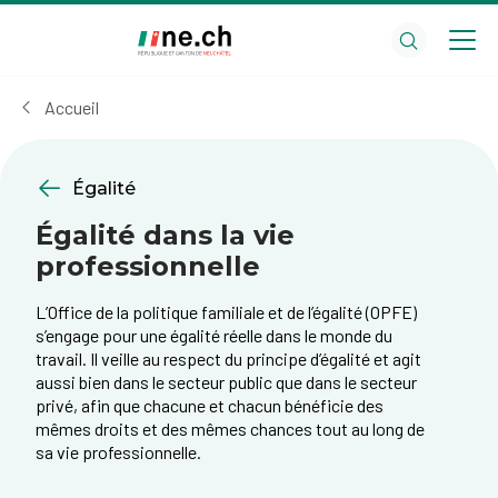
Aller
Aller
au
aux
contenu
réglages
principal
des
Accueil
cookies
Égalité
Égalité dans la vie
professionnelle
L’Office de la politique familiale et de l’égalité (OPFE)
s’engage pour une égalité réelle dans le monde du
travail. Il veille au respect du principe d’égalité et agit
aussi bien dans le secteur public que dans le secteur
privé, afin que chacune et chacun bénéficie des
mêmes droits et des mêmes chances tout au long de
sa vie professionnelle.