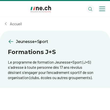
Aller
Aller
au
aux
contenu
réglages
principal
des
Accueil
cookies
Jeunesse+Sport
Formations J+S
Le programme de formation Jeunesse+Sport (J+S)
s'adresse à toute personne dès 17 ans révolus
désirant s'engager pour l'encadrement sportif de son
organisation (clubs, écoles ou autres groupements).