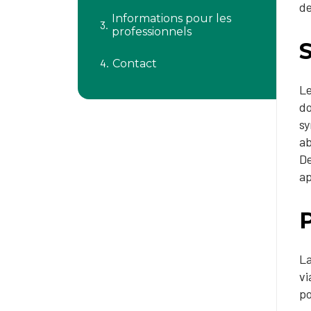
de
Informations pour les
professionnels
Contact
Le
do
sy
ab
De
ap
La
vi
po