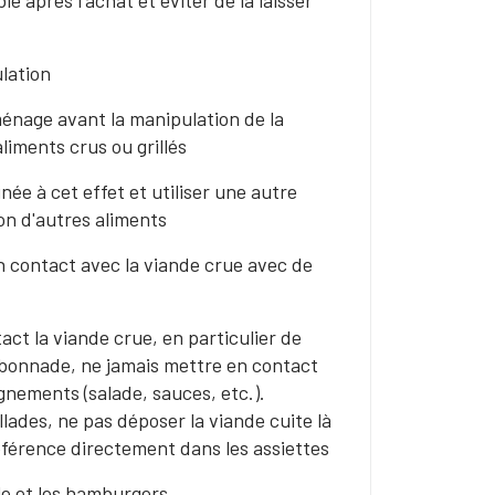
e après l'achat et éviter de la laisser
lation
ménage avant la manipulation de la
liments crus ou grillés
ée à cet effet et utiliser une autre
on d'autres aliments
n contact avec la viande crue avec de
act la viande crue, en particulier de
arbonnade, ne jamais mettre en contact
agnements (salade, sauces, etc.).
llades, ne pas déposer la viande cuite là
éférence directement dans les assiettes
le et les hamburgers