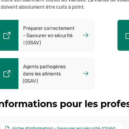
doivent absolument être cuits à point.
Préparer correctement
- Savourer en sécurité
! (OSAV)
Agents pathogènes
dans les aliments
(OSAV)
nformations pour les profe
Fiche d'information - Savourer en sécurité (OSAV)