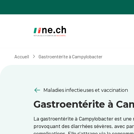
Aller
Aller
au
aux
contenu
réglages
principal
des
cookies
Accueil
Gastroentérite à Campylobacter
Maladies infectieuses et vaccination
Gastroentérite à Ca
La gastroentérite à Campylobacter est une 
provoquant des diarrhées sévères, avec par
complications. Elle s'attrape via la consomm