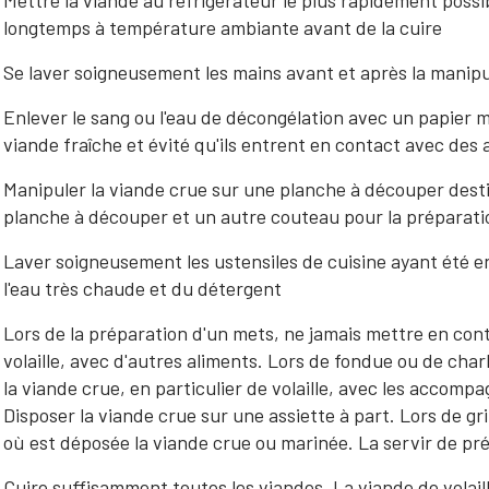
Mettre la viande au réfrigérateur le plus rapidement possibl
longtemps à température ambiante avant de la cuire
Se laver soigneusement les mains avant et après la manipu
Enlever le sang ou l'eau de décongélation avec un papier 
viande fraîche et évité qu'ils entrent en contact avec des a
Manipuler la viande crue sur une planche à découper destin
planche à découper et un autre couteau pour la préparati
Laver soigneusement les ustensiles de cuisine ayant été e
l'eau très chaude et du détergent
Lors de la préparation d'un mets, ne jamais mettre en cont
volaille, avec d'autres aliments. Lors de fondue ou de ch
la viande crue, en particulier de volaille, avec les accomp
Disposer la viande crue sur une assiette à part. Lors de gri
où est déposée la viande crue ou marinée. La servir de pr
Cuire suffisamment toutes les viandes. La viande de volail