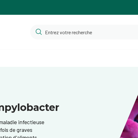
mpylobacter
maladie infectieuse
fois de graves
ation d'aliments