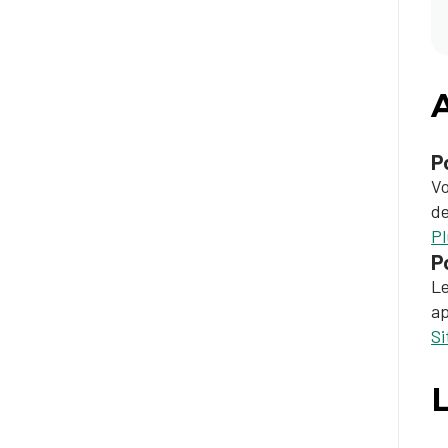
P
Vo
de
Pl
P
Le
ap
Si
L