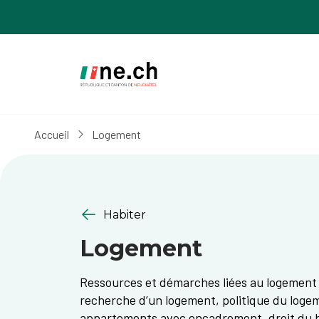
Aller
Aller
au
aux
contenu
réglages
principal
des
cookies
Accueil
Logement
Habiter
Logement
Ressources et démarches liées au logement 
recherche d’un logement, politique du logem
appartements avec encadrement, droit du bai