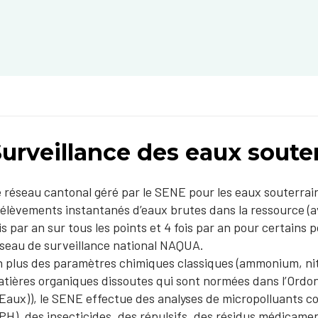
urveillance des eaux soute
 réseau cantonal géré par le SENE pour les eaux souterra
élèvements instantanés d’eaux brutes dans la ressource (a
is par an sur tous les points et 4 fois par an pour certains 
seau de surveillance national NAQUA.
 plus des paramètres chimiques classiques (ammonium, nitri
tières organiques dissoutes qui sont normées dans l’Ordo
Eaux)), le SENE effectue des analyses de micropolluants c
PH), des insecticides, des répulsifs, des résidus médicame