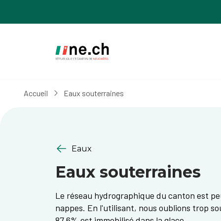
Aller
Aller
au
aux
contenu
réglages
principal
des
cookies
Accueil
Eaux souterraines
Eaux
Eaux souterraines
Le réseau hydrographique du canton est peu 
nappes. En l'utilisant, nous oublions trop so
87.6% est immobilisé dans la glace.