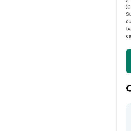
(C
Su
su
ba
ca