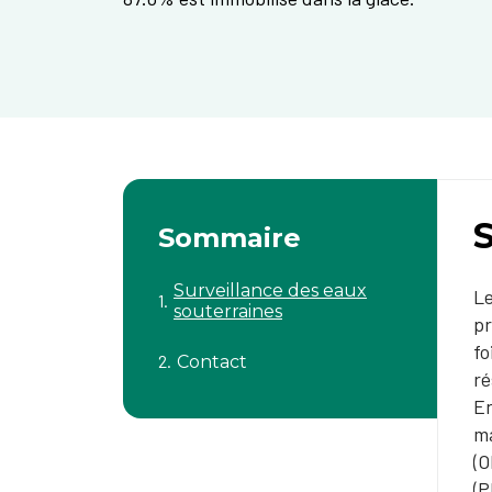
S
Sommaire
Surveillance des eaux
Le
souterraines
pr
fo
Contact
ré
En
ma
(O
(P