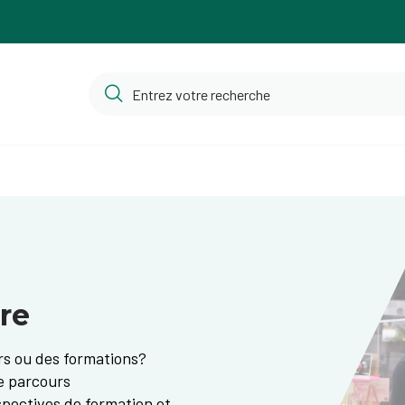
ère
rs ou des formations?
re parcours
pectives de formation et