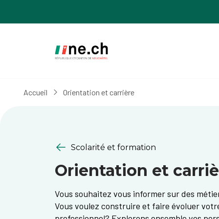
Aller
Aller
au
aux
contenu
réglages
principal
des
cookies
Accueil
Orientation et carrière
Scolarité et formation
Orientation et carri
Vous souhaitez vous informer sur des métie
Vous voulez construire et faire évoluer vot
professionnel? Explorons ensemble vos pers