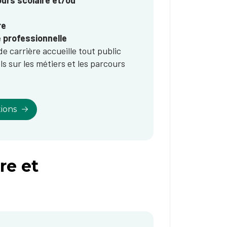
urs scolaire et/ou
re
 professionnelle
re d'orientation et de carrière accueille tout public
ls sur les métiers et les parcours
ions
re et