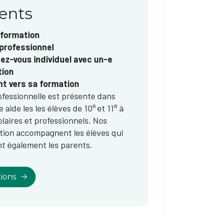
rents
 formation
professionnel
dez-vous individuel avec un-e
tion
t vers sa formation
rofessionnelle est présente dans
e
e​
 aide les les élèves de 10
et 11
à
olaires et professionnels. Nos
ation accompagnent les élèves qui
nt également les parents.
ions