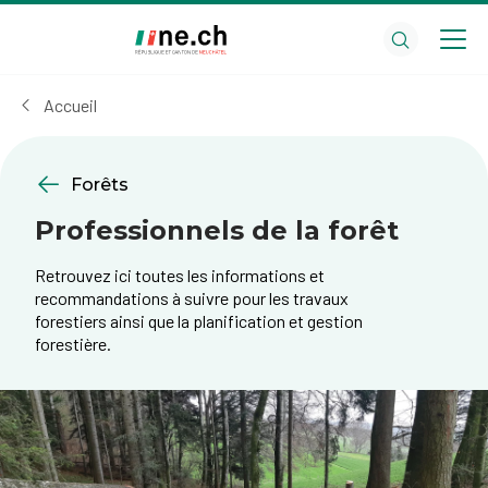
Aller
Aller
au
aux
contenu
réglages
principal
des
Accueil
cookies
Forêts
Professionnels de la forêt
Retrouvez ici toutes les informations et
recommandations à suivre pour les travaux
forestiers ainsi que la planification et gestion
forestière.