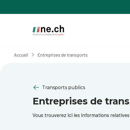
Aller
Aller
au
aux
contenu
réglages
principal
des
cookies
Accueil
Entreprises de transports
Transports publics
Entreprises de tran
Vous trouverez ici les informations relatives