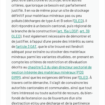
critères, que lorsque ce besoin est parfaitement
justifié. Il en va de même pour un site de stockage
définitif pour matériaux minéraux pas ou peu
pollués (décharges de type A et B selon l’
OLED
), il
doit répondre à un besoin cantonal, puis régional de
la branche de la construction (
art. 15a LDSP
,
art. 39
OLED
). Il est également nécessaire de démontrer et
de justifier, à l’appui d’une pesée des intérêts au sens
de
l’article 3 OAT
, que le site trouvé est l’endroit
adéquat pour extraire ou stocker des matériaux
minéraux parmi les variantes étudiées, en prenant en
compte les critères de restriction et d’évaluation
décrits au
chapitre 5.2 du plan directeur sectoriel de
gestion intégrée des matériaux minéraux (PDS
GIMM)
, ainsi que les exigences définies par l’
OLED
. À
travers cette démarche, il s’agit de convaincre les
autorités cantonales et communales, ainsi que tout
tiers intéressé ou toute autorité de recours, du bien-
fondé de l’extension ou de l’ouverture d’un site
d’extraction et/ou une décharge et de la pertinence