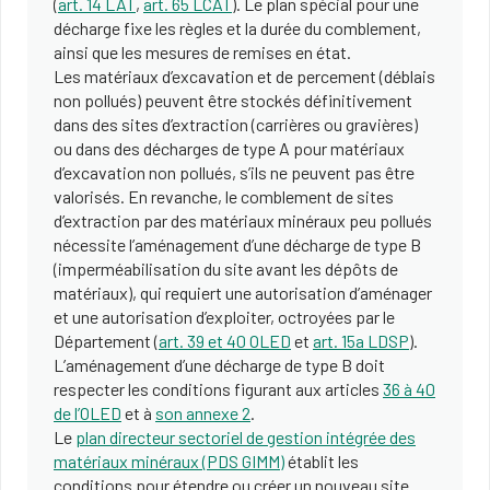
(
art. 14 LAT
,
art. 65 LCAT
). Le plan spécial pour une
décharge fixe les règles et la durée du comblement,
ainsi que les mesures de remises en état.
Les matériaux d’excavation et de percement (déblais
non pollués) peuvent être stockés définitivement
dans des sites d’extraction (carrières ou gravières)
ou dans des décharges de type A pour matériaux
d’excavation non pollués, s’ils ne peuvent pas être
valorisés. En revanche, le comblement de sites
d’extraction par des matériaux minéraux peu pollués
nécessite l’aménagement d’une décharge de type B
(imperméabilisation du site avant les dépôts de
matériaux), qui requiert une autorisation d’aménager
et une autorisation d’exploiter, octroyées par le
Département (
art. 39 et 40 OLED
et
art. 15a LDSP
).
L’aménagement d’une décharge de type B doit
respecter les conditions figurant aux articles
36 à 40
de l’OLED
et à
son annexe 2
.
Le
plan directeur sectoriel de gestion intégrée des
matériaux minéraux (PDS GIMM)
établit les
conditions pour étendre ou créer un nouveau site