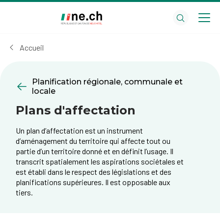
Aller
Aller
au
aux
contenu
réglages
principal
des
Accueil
cookies
Planification régionale, communale et
locale
Plans d'affectation
Un plan d’affectation est un instrument
d’aménagement du territoire qui affecte tout ou
partie d’un territoire donné et en définit l’usage. Il
transcrit spatialement les aspirations sociétales et
est établi dans le respect des législations et des
planifications supérieures. Il est opposable aux
tiers.