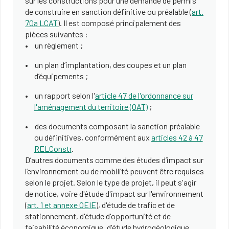
sur les constructions pour une demande de permis
de construire en sanction définitive ou préalable (
art.
70a LCAT
). Il est composé principalement des
pièces suivantes :
un règlement ;
un plan d’implantation, des coupes et un plan
d’équipements ;
un rapport selon l'
article 47 de l'ordonnance sur
l'aménagement du territoire (OAT)
;
des documents composant la sanction préalable
ou définitives, conformément aux
articles 42 à 47
RELConstr
.
D’autres documents comme des études d’impact sur
l’environnement ou de mobilité peuvent être requises
selon le projet. Selon le type de projet, il peut s'agir
de notice, voire d'étude d'impact sur l'environnement
(
art. 1 et annexe OEIE
), d'étude de trafic et de
stationnement, d'étude d'opportunité et de
faisabilité économique, d'étude hydrogéologique,