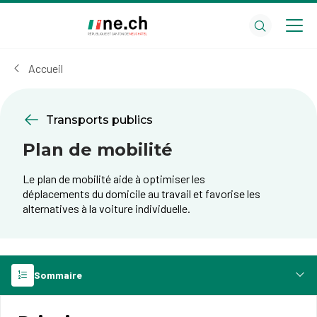
Aller
Aller
au
aux
contenu
réglages
principal
des
Accueil
cookies
Transports publics
Plan de mobilité
Le plan de mobilité aide à optimiser les
déplacements du domicile au travail et favorise les
alternatives à la voiture individuelle.
Sommaire