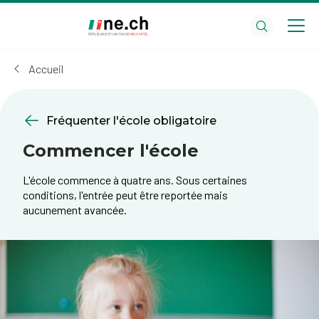
Aller
Aller
au
aux
contenu
réglages
principal
des
Accueil
cookies
Fréquenter l'école obligatoire
Commencer l'école
L'école commence à quatre ans. Sous certaines
conditions, l'entrée peut être reportée mais
aucunement avancée.