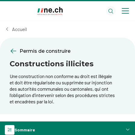
Aller
Aller
au
aux
contenu
réglages
principal
des
Accueil
cookies
Permis de construire
Constructions illicites
Une construction non conforme au droit est illégale
et doit être régularisée ou supprimée sur injonction
des autorités communales ou cantonales, qui ont
l’obligation d’intervenir selon des procédures strictes
et encadrées par la loi.
Sommaire