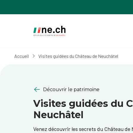
Aller
Aller
au
aux
contenu
réglages
principal
des
cookies
Accueil
Visites guidées du Château de Neuchâtel
Découvrir le patrimoine
Visites guidées du 
Neuchâtel
Venez découvrir les secrets du Château de 