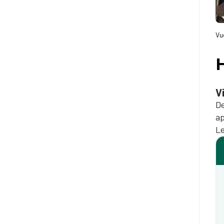
Vu
H
​V
De
ap
Le