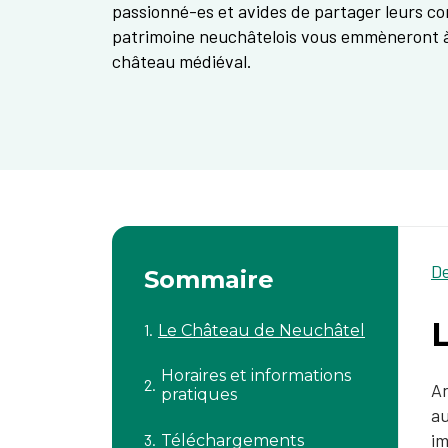
passionné-es et avides de partager leurs c
patrimoine neuchâtelois vous emmèneront à t
château médiéval.
D
Sommaire
Le Château de Neuchâtel
Horaires et informations
An
pratiques
au
im
Téléchargements