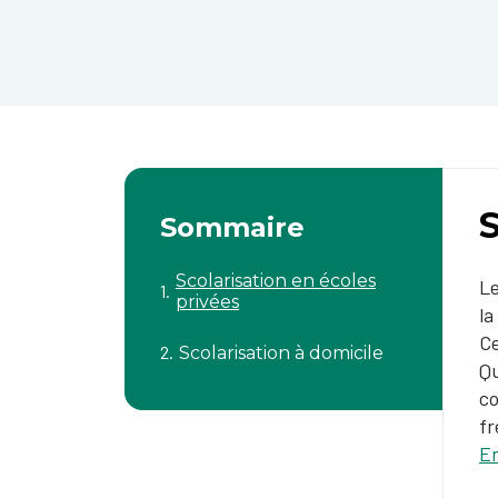
S
Sommaire
Scolarisation en écoles
Le
privées
la
Ce
Scolarisation à domicile
Qu
co
fr
En