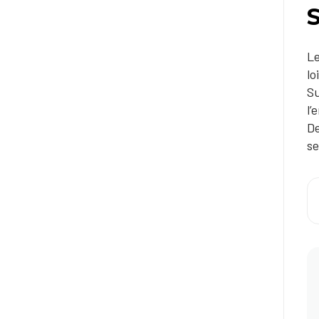
S
Le
lo
Su
l’
De
se