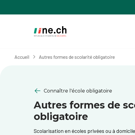
Aller
Aller
au
aux
contenu
réglages
principal
des
cookies
Accueil
Autres formes de scolarité obligatoire
Connaître l'école obligatoire
Autres formes de sc
obligatoire
Scolarisation en écoles privées ou à domicile