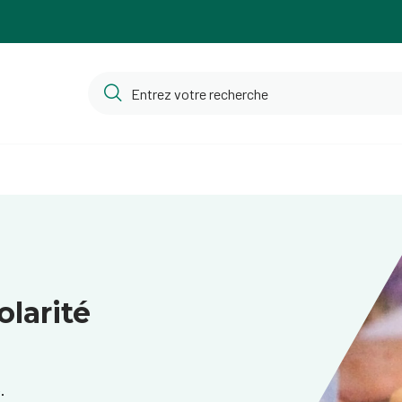
olarité
.