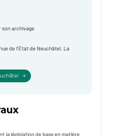
 son archivage
inue de l'État de Neuchâtel. La
euchâtel
raux
t la législation de base en matière