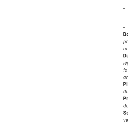
Do
pr
ad
Du
lé
fo
ar
P
du
P
du
So
ve