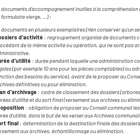
documents d'accompagnement inutiles à la compréhension d
formulaire vierge, …) ;
documents en plusieurs exemplaires (n'en conserver qu'un se
ssiers d'activité
:
regroupement organisé de documents c
océdant de la même activité ou opération, qui ne sont pas arri
ministrative.
rée d'utilité
:
durée pendant laquelle une administration co
gales (par exemple 10 ans pour les pièces comptables) ou admi
nction des besoins du service), avant de le proposer au Co
chives définitives ou pour élimination.
lan d'archivage
:
cadre de classement des dossiers (arbo
rées d'utilité et du sort final (versement aux archives ou élimi
roposition
:
obligation de proposer au Conseil communal les 
rée d'utilité, dans le but de les verser aux Archives communale
rt final
:
détermination de la destination finale des dossiers à
rsement aux archives, échantillonnage ou élimination.