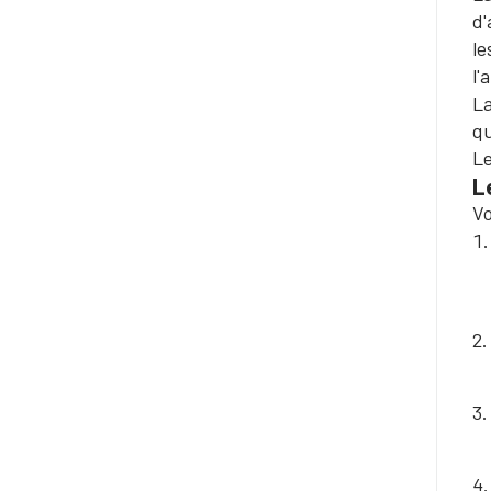
d'
le
l'
La
qu
Le
L
Vo