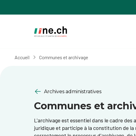
Aller
Aller
au
aux
contenu
réglages
principal
des
cookies
Accueil
Communes et archivage
Archives administratives
Communes et archi
L'archivage est essentiel dans le cadre des a
juridique et participe à la constitution de
correctement le processus d'archivage, de la 