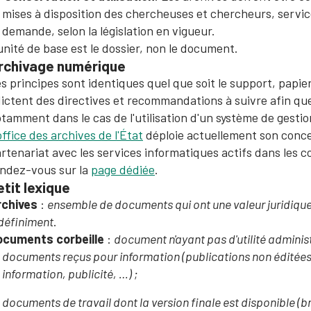
mises à disposition des chercheuses et chercheurs, service
demande, selon la législation en vigueur.
unité de base est le dossier, non le document.
rchivage numérique
s principes sont identiques quel que soit le support, papie
ictent des directives et recommandations à suivre afin qu
tamment dans le cas de l'utilisation d'un système de gestio
office des archives de l'État
déploie actuellement son conc
rtenariat avec les services informatiques actifs dans les
ndez-vous sur la
page dédiée
.
etit lexique
rchives
:
ensemble de documents qui ont une valeur juridique
définiment
.
ocuments corbeille
:
document n'ayant pas d'utilité administ
documents reçus pour information (publications non éditées
information, publicité, …) ;
documents de travail dont la version finale est disponible (br