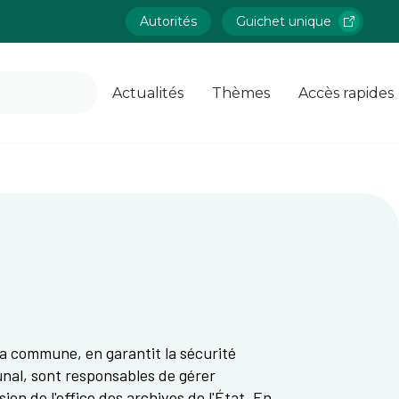
Autorités
Guichet unique
Actualités
Thèmes
Accès rapides
 la commune, en garantit la sécurité
unal, sont responsables de gérer
on de l'office des archives de l'État. En