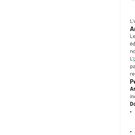
L'
A
Le
éd
no
L'
pa
re
P
A
in
D