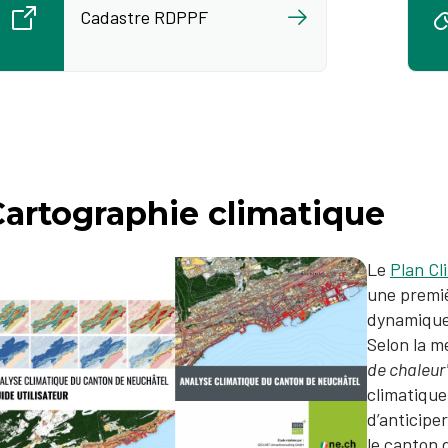
Cadastre RDPPF
Cartographie climatique
Le
Plan Cl
une premiè
dynamique 
Selon la m
de chaleur
climatique
d’anticipe
le canton d