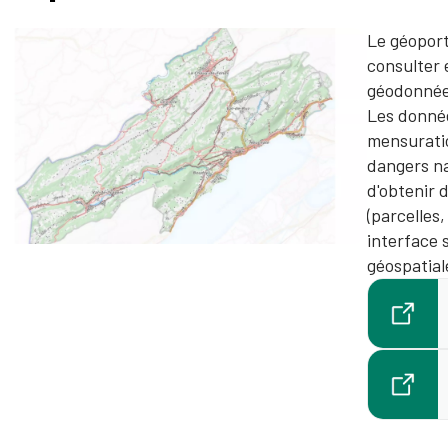
Le géoport
consulter 
géodonnées
Les donné
mensuratio
dangers na
d'obtenir 
(parcelles,
interface 
géospatial