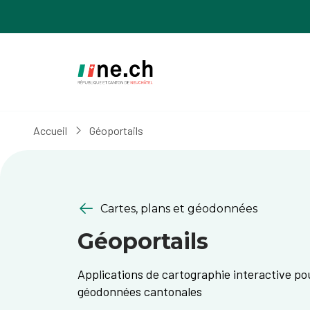
Aller
Aller
au
aux
contenu
réglages
principal
des
cookies
Accueil
Géoportails
Cartes, plans et géodonnées
Géoportails
Applications de cartographie interactive pou
géodonnées cantonales