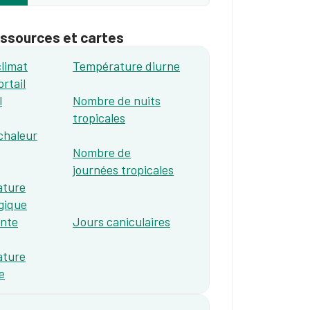
essources et cartes
limat
Température diurne
rtail
​
Nombre de nuits
tropicales
 chaleur
Nombre de
journées tropicales
ature
gique
ente
Jours​​ caniculaires
ature
e