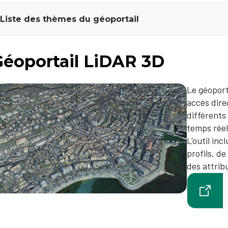
Liste des thèmes du géoportail
Géoportail LiDAR 3D
Le géoport
accès dire
différents
temps réel
L'outil in
profils, d
des attrib