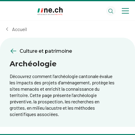
Aller
Aller
au
aux
contenu
réglages
principal
des
Accueil
cookies
Culture et patrimoine
Archéologie
Découvrez comment l’archéologie cantonale évalue
les impacts des projets d’aménagement, protège les
sites menacés et enrichit la connaissance du
territoire. Cette page présente l’archéologie
préventive, la prospection, les recherches en
grottes, en milieu lacustre et les méthodes
scientifiques associées.