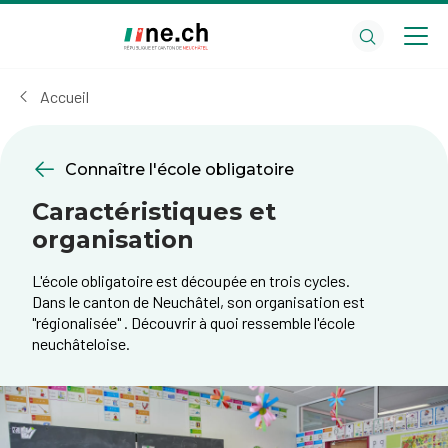
Aller
Aller
au
aux
contenu
réglages
principal
des
Accueil
cookies
Connaître l'école obligatoire
Caractéristiques et
organisation
L'école obligatoire est découpée en trois cycles.
Dans le canton de Neuchâtel, son organisation est
"régionalisée" . Découvrir à quoi ressemble l'école
neuchâteloise.