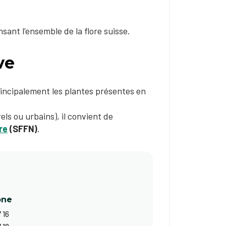
ant l’ensemble de la flore suisse.
ve
ncipalement les plantes présentes en
ls ou urbains), il convient de
re
(SFFN)
.
one
 16