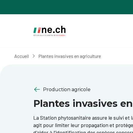
Aller
Aller
au
aux
contenu
réglages
principal
des
cookies
Accueil
Plantes invasives en agriculture
Production agricole
Plantes invasives en
La Station phytosanitaire assure le suivi et 
agit pour limiter leur propagation et protéger
d’aider à l’identification des espèces conce