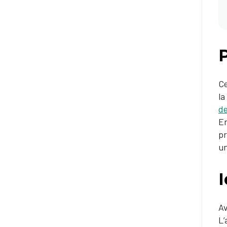
Ce
la
de
En
pr
un
I
Av
L’