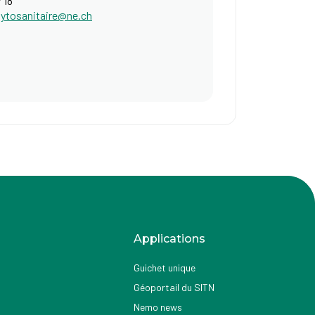
 18
hytosanitaire@ne.ch
Applications
Guichet unique
Géoportail du SITN
Nemo news