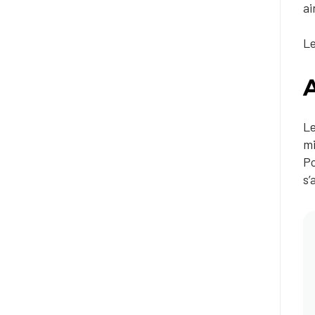
ai
Le
Le
mi
Po
s’