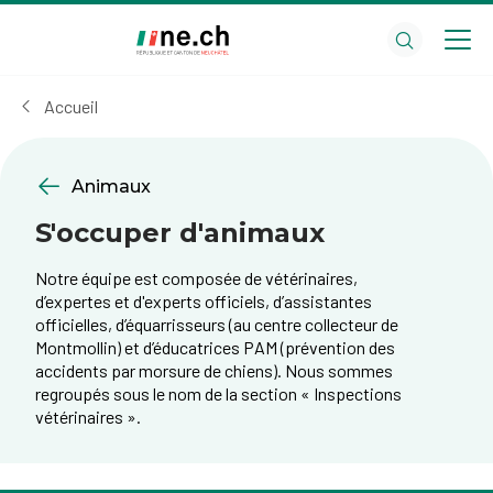
Aller
Aller
au
aux
contenu
réglages
principal
des
Accueil
cookies
Animaux
S'occuper d'animaux
Notre équipe est composée de vétérinaires,
d’expertes et d'experts officiels, d’assistantes
officielles, d’équarrisseurs (au centre collecteur de
Montmollin) et d’éducatrices PAM (prévention des
accidents par morsure de chiens). Nous sommes
regroupés sous le nom de la section « Inspections
vétérinaires ».