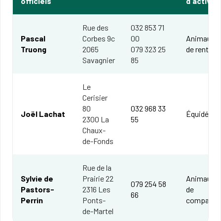
officiels
d'activité
Rue des
032 853 71
Pascal
Corbes 9c
00
Animaux
Truong
2065
079 323 25
de rente
Savagnier
85
Le
Cerisier
80
032 968 33
Joël Lachat
Équidés
2300 La
55
Chaux-
de-Fonds
Rue de la
Sylvie de
Prairie 22
Animaux
079 254 58
Pastors-
2316 Les
de
66
Perrin
Ponts-
compagni
de-Martel