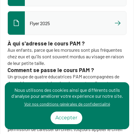
Flyer 2025
À qui s'adresse le cours PAM ?
Aux enfants, parce que les morsures sont plus fréquentes
chez eux et qu'ils sont souvent mordus au visage en raison
de leur petite taille.
Comment se passe le cours PAM ?
Un groupe de quatre éducatrices PAM accompagnées de
deux chiens passent dans les classes et expliquent
comment se comporte un chien, quel est son langage, ce
Nous utilisons des cookies ainsi que différents outils
d'analyse pour améliorer votre expérience sur notre site.
qu'il faut faire et ne pas faire avec lui. Au moyen de
démonstrations et d'exercices, l'enfant apprend les règles
Voir nos conditions générales de confidentialité
de bases (ne pas courir, crier, gesticuler, ne pas fixer un
chien dans les yeux, ne pas s'approcher d'un chien attaché,
Accepter
ne pas déranger un chien qui dort ou qui mange, demander la
permission de caresser un chien, toujours appeler le chien