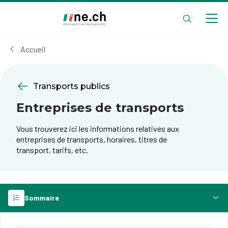
Aller
Aller
au
aux
contenu
réglages
principal
des
Accueil
cookies
Transports publics
Entreprises de transports
Vous trouverez ici les informations relatives aux
entreprises de transports, horaires, titres de
transport, tarifs, etc.
Sommaire