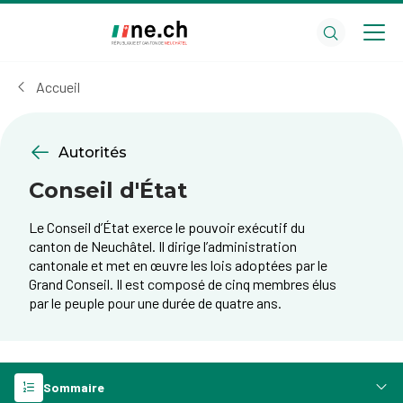
Aller
Aller
au
aux
contenu
réglages
principal
des
Accueil
cookies
Autorités
Conseil d'État
Le Conseil d’État exerce le pouvoir exécutif du
canton de Neuchâtel. Il dirige l’administration
cantonale et met en œuvre les lois adoptées par le
Grand Conseil. Il est composé de cinq membres élus
par le peuple pour une durée de quatre ans.
Sommaire