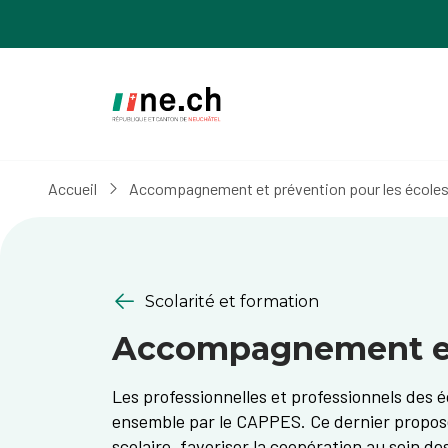
Aller
Aller
au
aux
contenu
réglages
principal
des
cookies
Accueil
Accompagnement et prévention pour les école
Scolarité et formation
Accompagnement et 
Les professionnelles et professionnels des 
ensemble par le CAPPES. Ce dernier propose
scolaire, favoriser la coopération au sein d