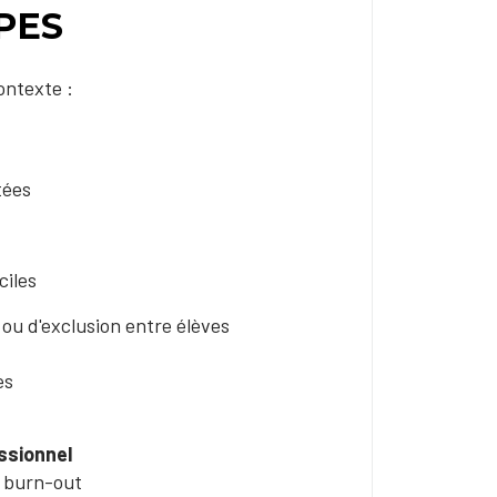
PPES
ontexte :
tées
ciles
 ou d'exclusion entre élèves
es
ssionnel
le burn-out