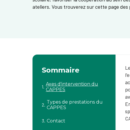
ateliers. Vous trouverez sur cette page des 
Le
Sommaire
l’
ac
Axes d'intervention du
po
CAPPES
av
Types de prestations du
En
CAPPES
sp
C
Contact