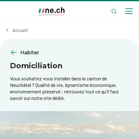
Aller
Aller
au
aux
contenu
réglages
principal
des
Accueil
cookies
Habiter
Domiciliation
Vous souhaitez vous installer dans le canton de
Neuchâtel ? Qualité de vie, dynamisme économique,
environnement préservé : retrouvez tout ce qu'il faut
savoir sur notre site dédié.